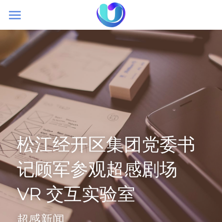
首页
初创理念
大空间VR
超感新闻
加盟我们
松江经开区集团党委书
记顾军参观超感剧场 
VR 交互实验室
超感新闻