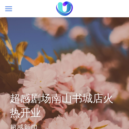
首页
初创理念
大空间VR
超感新闻
加盟我们
超感剧场南山书城店火
热开业
超感新闻