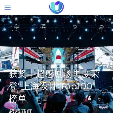
首页
初创理念
大空间VR
超感新闻
加盟我们
获奖丨超感剧场再度荣
登“上海设计 Top100” 
榜单
超感新闻