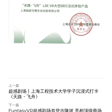
上一篇
超感剧场丨上海工程技术大学学子沉浸式打卡
《天路・飞舟》
下一篇
FuntasyVR超感剧场首登吉隆坡 亮相顶级商场