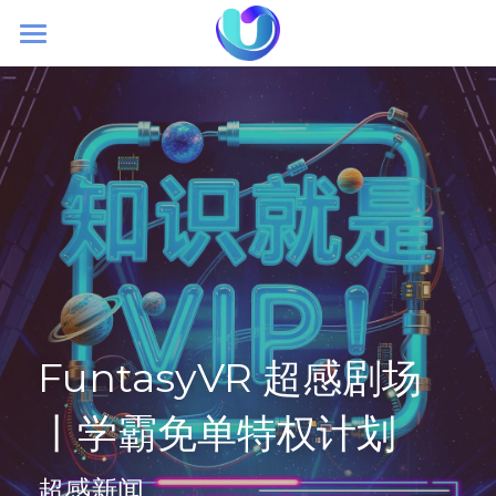
首页
初创理念
大空间VR
超感新闻
加盟我们
FuntasyVR 超感剧场
丨学霸免单特权计划
超感新闻