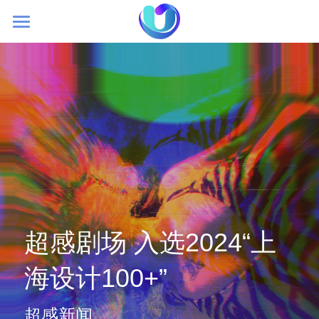
首页
初创理念
大空间VR
超感新闻
加盟我们
超感剧场 入选2024“上
海设计100+”
超感新闻